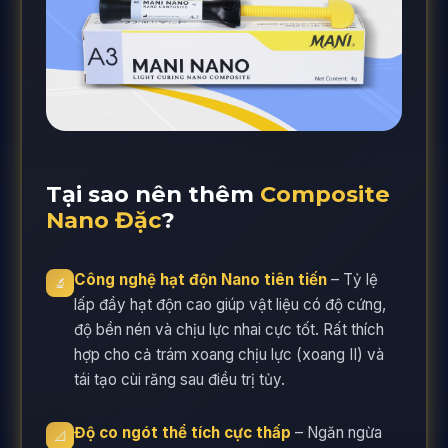
Tại sao nên thêm
Composite
Nano Đặc
?
Công nghệ hạt độn Nano tiên tiến
– Tỷ lệ
🔬
lấp đầy hạt độn cao giúp vật liệu có độ cứng,
độ bền nén và chịu lực nhai cực tốt. Rất thích
hợp cho cả trám xoang chịu lực (xoang II) và
tái tạo cùi răng sau điều trị tủy.
Độ co ngót thể tích cực thấp
– Ngăn ngừa
📐