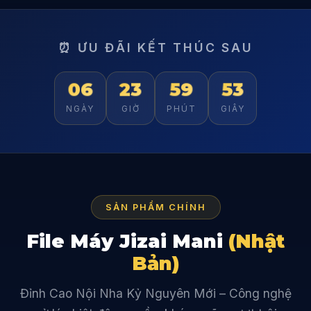
⏰ ƯU ĐÃI KẾT THÚC SAU
06
23
59
51
NGÀY
GIỜ
PHÚT
GIÂY
SẢN PHẨM CHÍNH
File Máy Jizai Mani
(Nhật
Bản)
Đỉnh Cao Nội Nha Kỷ Nguyên Mới – Công nghệ