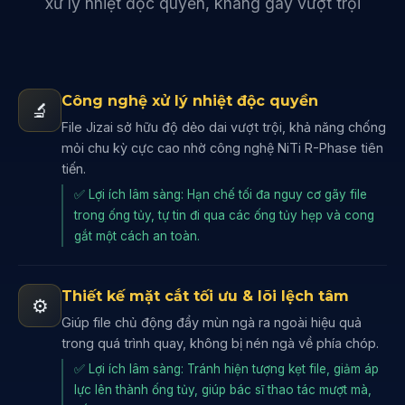
xử lý nhiệt độc quyền, kháng gãy vượt trội
Công nghệ xử lý nhiệt độc quyền
🔬
File Jizai sở hữu độ dẻo dai vượt trội, khả năng chống
mỏi chu kỳ cực cao nhờ công nghệ NiTi R-Phase tiên
tiến.
✅ Lợi ích lâm sàng: Hạn chế tối đa nguy cơ gãy file
trong ống tủy, tự tin đi qua các ống tủy hẹp và cong
gắt một cách an toàn.
Thiết kế mặt cắt tối ưu & lõi lệch tâm
⚙️
Giúp file chủ động đẩy mùn ngà ra ngoài hiệu quả
trong quá trình quay, không bị nén ngà về phía chóp.
✅ Lợi ích lâm sàng: Tránh hiện tượng kẹt file, giảm áp
lực lên thành ống tủy, giúp bác sĩ thao tác mượt mà,