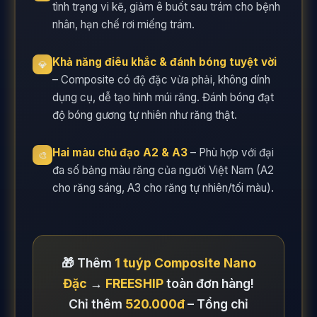
tình trạng vi kẽ, giảm ê buốt sau trám cho bệnh
nhân, hạn chế rơi miếng trám.
Khả năng điêu khắc & đánh bóng tuyệt vời
💎
– Composite có độ đặc vừa phải, không dính
dụng cụ, dễ tạo hình múi răng. Đánh bóng đạt
độ bóng gương tự nhiên như răng thật.
Hai màu chủ đạo A2 & A3
– Phù hợp với đại
🎨
đa số bảng màu răng của người Việt Nam (A2
cho răng sáng, A3 cho răng tự nhiên/tối màu).
🎁 Thêm
1 tuýp Composite Nano
Đặc
→
FREESHIP
toàn đơn hàng!
Chỉ thêm
520.000đ
– Tổng chỉ