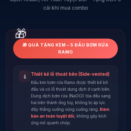
cái khi mua combo
🎁 QUÀ TẶNG KÈM – 5 ĐẦU BƠM RỬA
RAMO
Thiết kế lỗ thoát bên (Side-vented)
💉
Đầu kim bơm rửa Ramo được thiết kế bít
đầu và có lỗ thoát dung dịch ở cạnh bên.
Dung dịch bơm rửa (NaOCl) tỏa đều sang
hai bên thành ống tủy, không bị áp lực
đẩy thẳng xuống vùng cuống răng.
Đảm
bảo an toàn tuyệt đối
, không gây kích
ứng mô quanh chóp.