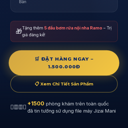
Bản
Tặng thêm
5 đầu bơm rửa nội nha Ramo
– Trị
🎁
giá đáng kể!
🛒 ĐẶT HÀNG NGAY –
1.500.000Đ
📋 Xem Chi Tiết Sản Phẩm
+1500
phòng khám trên toàn quốc
👨‍⚕️
👩‍⚕️
👨‍⚕️
đã tin tưởng sử dụng file máy Jizai Mani