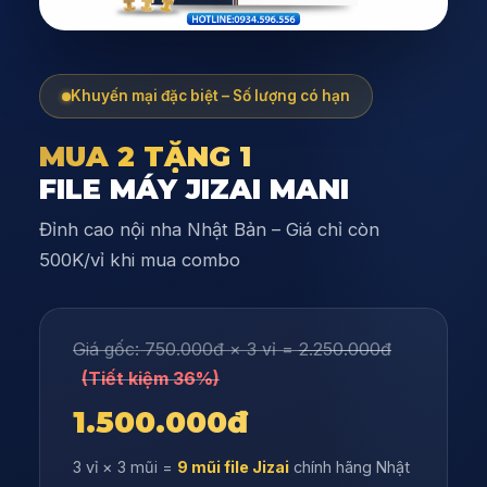
Khuyến mại đặc biệt – Số lượng có hạn
MUA 2 TẶNG 1
FILE MÁY JIZAI MANI
Đỉnh cao nội nha Nhật Bản – Giá chỉ còn
500K/vỉ khi mua combo
Giá gốc: 750.000đ × 3 vỉ =
2.250.000đ
(Tiết kiệm 36%)
1.500.000đ
3 vỉ × 3 mũi =
9 mũi file Jizai
chính hãng Nhật