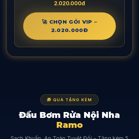
2.020.000đ
🚀 CHỌN GÓI VIP –
2.020.000Đ
🎁 QUÀ TẶNG KÈM
Đầu Bơm Rửa Nội Nha
Ramo
Sạch Khuẩn, An Toàn Tuyệt Đối – Tặng kèm 5