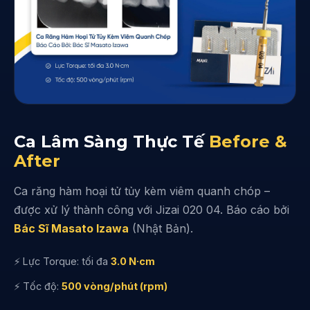
Ca Lâm Sàng Thực Tế
Before &
After
Ca răng hàm hoại tử tủy kèm viêm quanh chóp –
được xử lý thành công với Jizai 020 04. Báo cáo bởi
Bác Sĩ Masato Izawa
(Nhật Bản).
⚡ Lực Torque: tối đa
3.0 N·cm
⚡ Tốc độ:
500 vòng/phút (rpm)