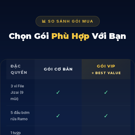
📊 SO SÁNH GÓI MUA
Chọn Gói
Phù Hợp
Với Bạn
ĐẶC
GÓI VIP
GÓI CƠ BẢN
QUYỀN
3 vỉ File
✓
✓
Jizai (9
mũi)
5 đầu bơm
✓
✓
rửa Ramo
1 tuýp